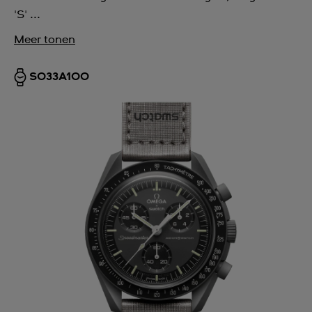
'S' ...
Meer tonen
SO33A100