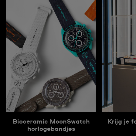
Bioceramic MoonSwatch
Krijg je 
horlogebandjes