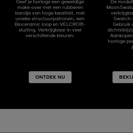
Geef je horloge een geweldige
De modell
make-over met een rubberen
MoonSwatch 
bandje van hoge kwaliteit, met
verkrijgb
unieke structuurpatronen, een
Swatch-w
Bioceramic loop en VELCRO®-
Gebruik 
sluiting. Verkrijgbaar in veel
dichtstbijz
verschillende kleuren.
Aankopen 
horloge pe
ONTDEK NU
BEKI