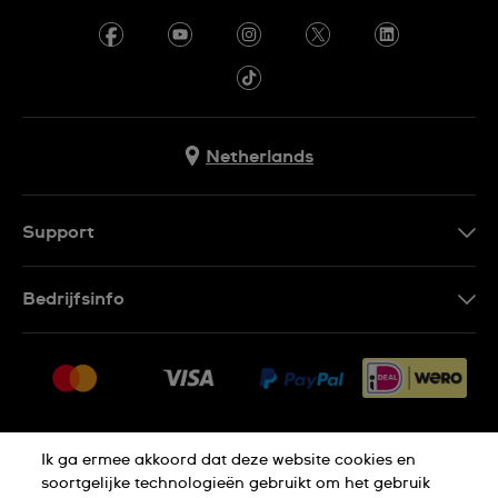
Netherlands
Support
Contacteer Ons
Bedrijfsinfo
FAQ
Pers
Leveringen
Vacatures
Retouren
Sitemap
Verkoopvoorwaarden
Ik ga ermee akkoord dat deze website cookies en
Thuiswinkel certificaat
Annulering van de overeenkomst
soortgelijke technologieën gebruikt om het gebruik