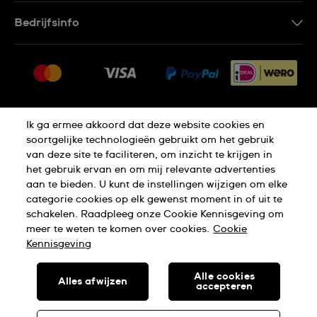
Contacteer Ons
Bedrijfsinfo
FAQ
Pers
Leveringen
Vacatures
Retouren
Sitemap
Verkoopvoorwaarden
Ik ga ermee akkoord dat deze website cookies en
Thuiswinkel certificaat
Annulering van de overeenkomst
soortgelijke technologieën gebruikt om het gebruik
van deze site te faciliteren, om inzicht te krijgen in
het gebruik ervan en om mij relevante advertenties
Privacy Verklaring
Cookies
aan te bieden. U kunt de instellingen wijzigen om elke
categorie cookies op elk gewenst moment in of uit te
schakelen. Raadpleeg onze Cookie Kennisgeving om
Gebruiksvoorwaarden
meer te weten te komen over cookies.
Cookie
Kennisgeving
SWISS MADE
Alle cookies
Alles afwijzen
accepteren
SWATCH AG 2026. ALLE RECHTEN VOORBEHOUDEN: SWISS
WATCHES