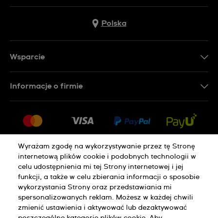
Polska
Wsparcie
Kontakt
Informacje o firmie
FAQ
Dla prasy
Dostawa
Praca
Zwroty i reklamacje
Sitemap
Warunki sprzedaży
Wyrażam zgodę na wykorzystywanie przez tę Stronę
internetową plików cookie i podobnych technologii w
Odstąp od umowy
celu udostępnienia mi tej Strony internetowej i jej
funkcji, a także w celu zbierania informacji o sposobie
Polityka Prywatności
Pliki Cookie
wykorzystania Strony oraz przedstawiania mi
spersonalizowanych reklam. Możesz w każdej chwili
zmienić ustawienia i aktywować lub dezaktywować