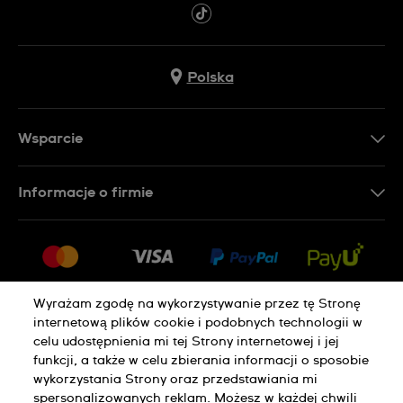
Polska
Wsparcie
Kontakt
Informacje o firmie
FAQ
Dla prasy
Dostawa
Praca
Zwroty i reklamacje
Sitemap
Warunki sprzedaży
Wyrażam zgodę na wykorzystywanie przez tę Stronę
internetową plików cookie i podobnych technologii w
Odstąp od umowy
celu udostępnienia mi tej Strony internetowej i jej
funkcji, a także w celu zbierania informacji o sposobie
wykorzystania Strony oraz przedstawiania mi
Polityka Prywatności
Pliki Cookie
spersonalizowanych reklam. Możesz w każdej chwili