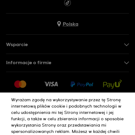
Polska
Wsparcie
Kontakt
Informacje o firmie
FAQ
Dla prasy
Dostawa
Praca
Zwroty i reklamacje
Sitemap
Warunki sprzedaży
Wyrażam zgodę na wykorzystywanie przez tę Stronę
internetową plików cookie i podobnych technologii w
Odstąp od umowy
celu udostępnienia mi tej Strony internetowej i jej
funkcji, a także w celu zbierania informacji o sposobie
wykorzystania Strony oraz przedstawiania mi
Polityka Prywatności
Pliki Cookie
spersonalizowanych reklam. Możesz w każdej chwili