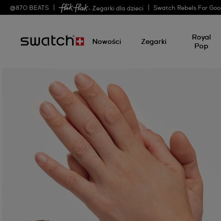
@
870
BEATS
Swatch Rebels For Go
- Zegarki dla dzieci
Royal
Nowości
Zegarki
Pop