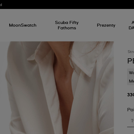
od
Scuba Fifty
A
MoonSwatch
Prezenty
Fathoms
D
Str
P
Wo
M
33
Po
T