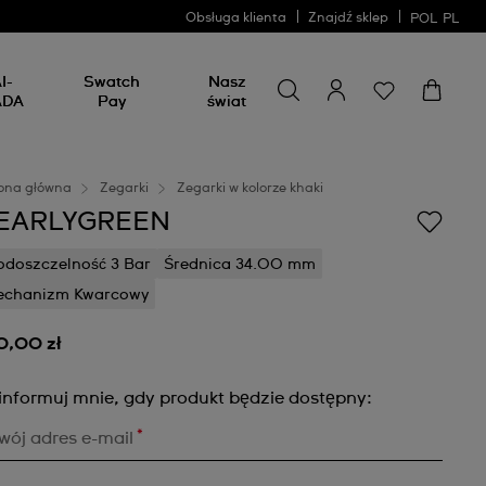
Obsługa klienta
Znajdź sklep
POL
PL
Wyszukaj coś
Wyszukaj
I-
Swatch
Nasz
coś
ADA
Pay
świat
ona główna
Zegarki
Zegarki w kolorze khaki
EARLYGREEN
doszczelność 3 Bar
Średnica 34.00 mm
echanizm Kwarcowy
0,00 zł
informuj mnie, gdy produkt będzie dostępny:
*
wój adres e-mail