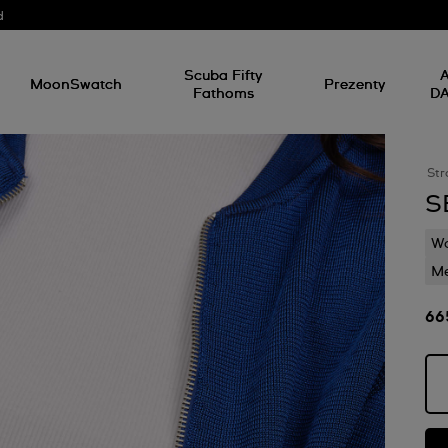
d
Scuba Fifty
A
MoonSwatch
Prezenty
Fathoms
D
Str
S
Wo
M
66