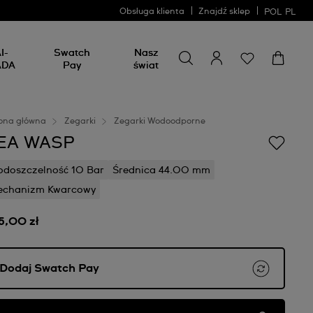
Obsługa klienta
Znajdź sklep
POL
PL
Wyszukaj coś
Wyszukaj
I-
Swatch
Nasz
coś
ADA
Pay
świat
ona główna
Zegarki
Zegarki Wodoodporne
EA WASP
doszczelność 10 Bar
Średnica 44.00 mm
echanizm Kwarcowy
5,00 zł
Dodaj Swatch Pay