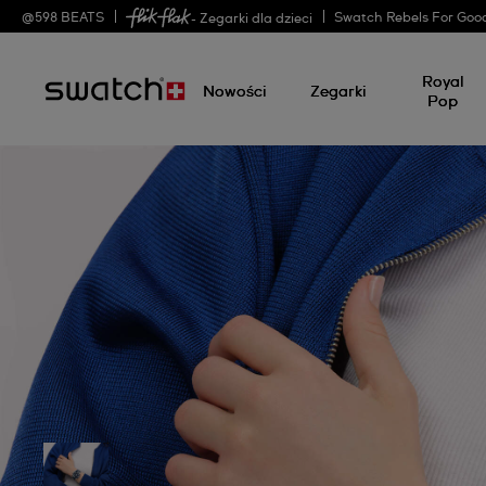
@
598
BEATS
Swatch Rebels For Goo
- Zegarki dla dzieci
Royal
Nowości
Zegarki
Pop