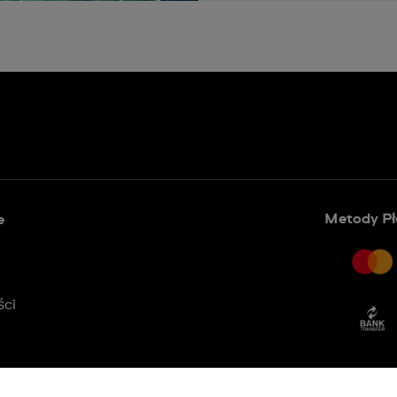
Metody Pł
e
ści