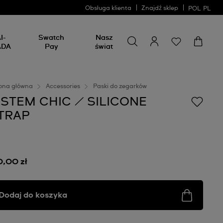
Obsługa klienta
Znajdź sklep
POL
PL
Wyszukaj coś
Wyszukaj
I-
Swatch
Nasz
coś
ADA
Pay
świat
ona główna
Accessories
Paski do zegarków
ISTEM CHIC / SILICONE
TRAP
0,00 zł
Dodaj do koszyka