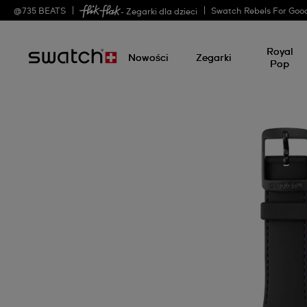
@
735
BEATS
Swatch Rebels For Goo
- Zegarki dla dzieci
Royal
Nowości
Zegarki
Pop