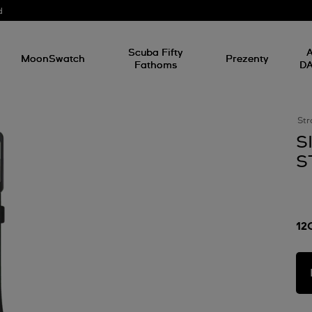
d
Scuba Fifty
A
MoonSwatch
Prezenty
Fathoms
D
Str
S
S
12