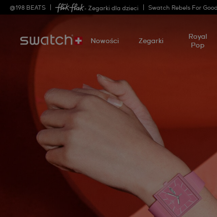
@
198
BEATS
Swatch Rebels For Goo
- Zegarki dla dzieci
Royal
Nowości
Zegarki
Pop