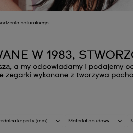
hodzenia naturalnego
ANE W 1983, STWORZ
roszą, a my odpowiadamy i podajemy o
ze zegarki wykonane z tworzywa pocho
rednica koperty (mm)
Materiał obudowy
M