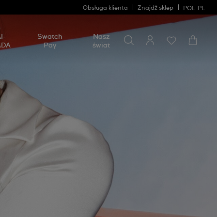
Obsługa klienta
Znajdź sklep
POL
PL
Wyszukaj coś
Wyszukaj
I-
Swatch
Nasz
coś
ADA
Pay
świat