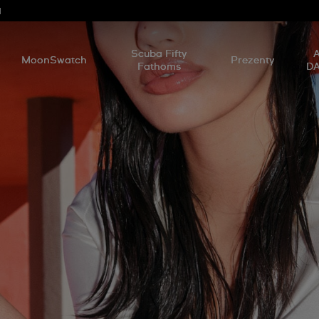
d
Scuba Fifty
A
MoonSwatch
Prezenty
Fathoms
D