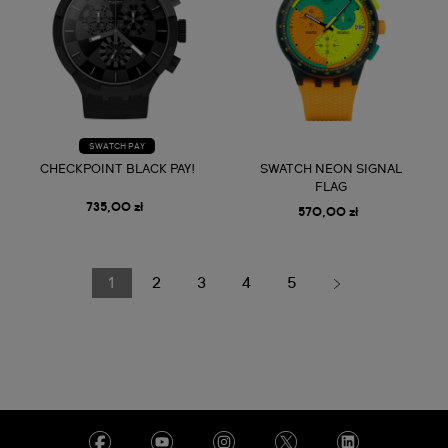
SWATCH PAY
CHECKPOINT BLACK PAY!
SWATCH NEON SIGNAL
FLAG
735,00 zł
570,00 zł
1
2
3
4
5