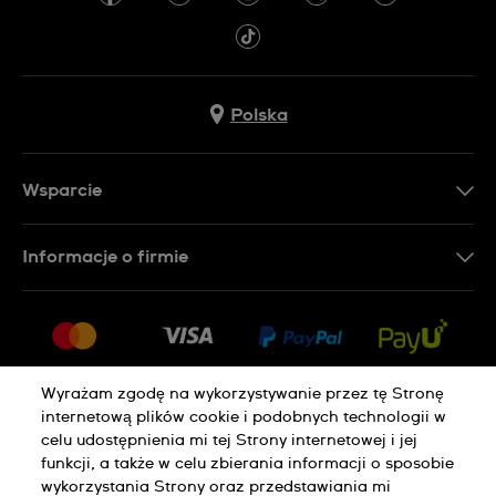
Polska
Wsparcie
Kontakt
Informacje o firmie
FAQ
Dla prasy
Dostawa
Praca
Zwroty i reklamacje
Sitemap
Warunki sprzedaży
Wyrażam zgodę na wykorzystywanie przez tę Stronę
internetową plików cookie i podobnych technologii w
Odstąp od umowy
celu udostępnienia mi tej Strony internetowej i jej
funkcji, a także w celu zbierania informacji o sposobie
wykorzystania Strony oraz przedstawiania mi
Polityka Prywatności
Pliki Cookie