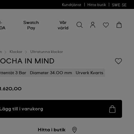
Kundtjänst
Hitta butik
SWE
SE
Sök efter något
Sök
I-
Swatch
Vår
efter
DA
Pay
värld
något
m
Klockor
Ultratunna klockor
OCHA IN MIND
ttentät 3 Bar
Diameter 34.00 mm
Urverk Kvarts
 1.620,00
Lägg till i varukorg
Hitta i butik