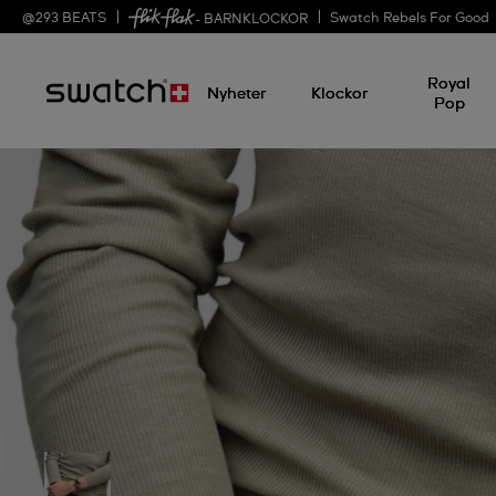
@
293
BEATS
Swatch Rebels For Good
- BARNKLOCKOR
Royal
Nyheter
Klockor
Pop