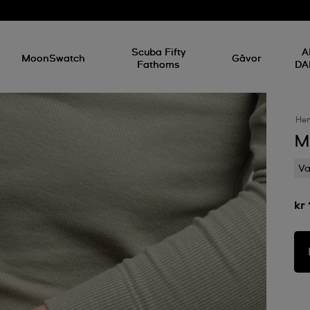
Scuba Fifty
A
MoonSwatch
Gåvor
Fathoms
DA
He
M
Va
kr