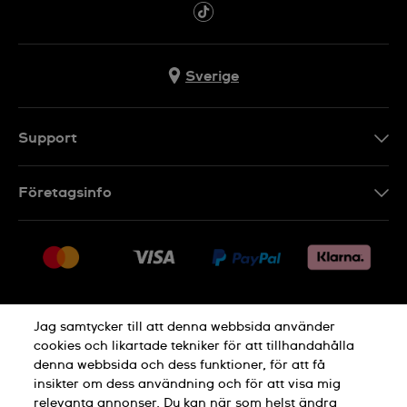
Sverige
Support
Kontakt
Företagsinfo
FAQ
Press
Leverans
Jobs
Returer
Sitemap
Försäljningsvillkor
Jag samtycker till att denna webbsida använder
Ångra köp
cookies och likartade tekniker för att tillhandahålla
denna webbsida och dess funktioner, för att få
Integritetspolicy
Cookie Notice
insikter om dess användning och för att visa mig
relevanta annonser. Du kan när som helst ändra