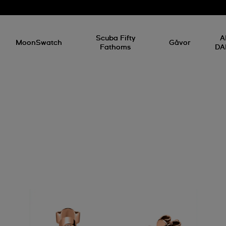
Scuba Fifty
A
MoonSwatch
Gåvor
Fathoms
DA