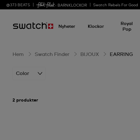
EARRING
@
373
BEATS
Swatch Rebels For Good
- BARNKLOCKOR
Royal
Nyheter
Klockor
Pop
Hem
Swatch Finder
BIJOUX
EARRING
Color
2 produkter