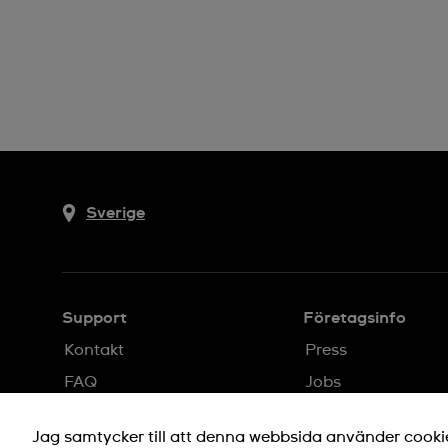
Sverige
Support
Företagsinfo
Kontakt
Press
FAQ
Jobs
Leverans
Integritetspolicy
Jag samtycker till att denna webbsida använder cookies
Returer
Cookie Notice