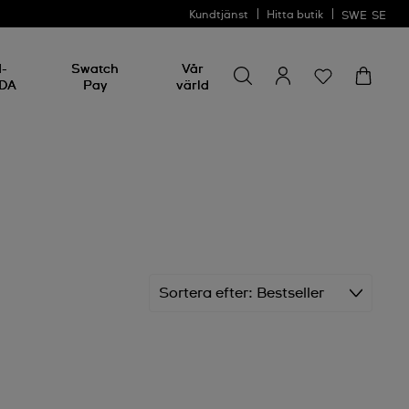
Kundtjänst
Hitta butik
SWE
SE
Sök efter något
Sök
I-
Swatch
Vår
efter
DA
Pay
värld
något
Sortera efter
Bestseller