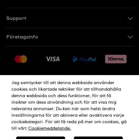
Support
Kontakt
Företagsinfo
FAQ
Press
Leverans
Jobs
Returer
Sitemap
Försäljningsvillkor
Jag samtycker till att denna webbsida använder
Ångra köp
cookies och likartade tekniker för att tillhandahålla
denna webbsida och dess funktioner, för att få
Integritetspolicy
Cookie Notice
insikter om dess användning och för att visa mig
relevanta annonser. Du kan när som helst ändra
inställningarna för att aktivera eller avaktivera varje
Allmänna Villkor
cockiekategori. För att få reda på mer om cookies, gå
till vårt
Cookiemeddelande.