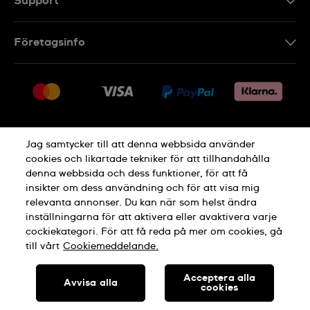
Support
Kontakt
Företagsinfo
FAQ
Press
Leverans
Jobs
Returer
Sitemap
Försäljningsvillkor
Jag samtycker till att denna webbsida använder
Ångra köp
cookies och likartade tekniker för att tillhandahålla
denna webbsida och dess funktioner, för att få
Integritetspolicy
Cookie Notice
insikter om dess användning och för att visa mig
relevanta annonser. Du kan när som helst ändra
inställningarna för att aktivera eller avaktivera varje
Allmänna Villkor
cockiekategori. För att få reda på mer om cookies, gå
till vårt
Cookiemeddelande.
TILLVERKAD I SCHWEIZ
Acceptera alla
Avvisa alla
cookies