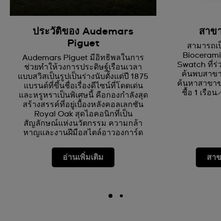
ประวัติของ Audemars
สาขา
Piguet
สามารถเป
Bioceramic
Audemars Piguet มีอิทธิพลในการ
Swatch ที่ร่
ช่วยทำให้วงการประดิษฐ์เรือนเวลา
ค้นพบสาขาใ
แบบสวิสเป็นรูปเป็นร่างนับตั้งแต่ปี 1875
ค้นหาสาขาขอ
แบรนด์ที่ขึ้นชื่อเรื่องดีไซน์ที่โดดเด่น
ซื้อ 1 เรือ
และหรูหราเป็นพิเศษนี้ คือกองกำลังสุด
สร้างสรรค์ที่อยู่เบื้องหลังคอลเลกชัน
Royal Oak สุดไอคอนิกที่เป็น
สัญลักษณ์แห่งนวัตกรรม ความกล้า
หาญและงานฝีมือสไตล์อาวองการ์ด
อ่านเพิ่มเติม
สาข