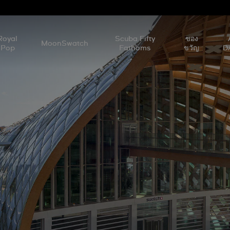
Royal
Scuba Fifty
ของ
MoonSwatch
Pop
Fathoms
ขวัญ
D