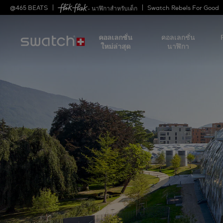
@
465
BEATS
Swatch Rebels For Good
- นาฬิกาสำหรับเด็ก
คอลเลกชั่น
คอลเลกชั่น
ใหม่ล่าสุด
นาฬิกา