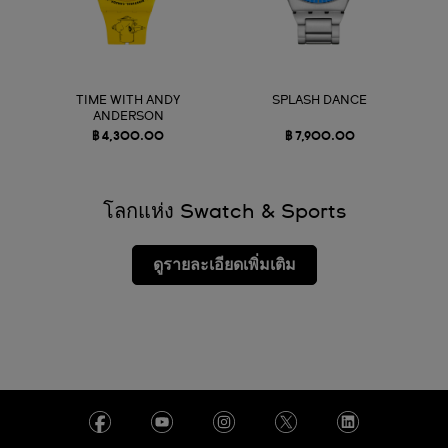
TIME WITH ANDY
SPLASH DANCE
ANDERSON
฿ 4,300.00
฿ 7,900.00
โลกแห่ง Swatch & Sports
ดูรายละเอียดเพิ่มเติม