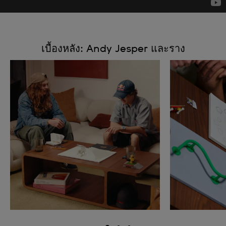
เบื้องหลัง: Andy Jesper และราง