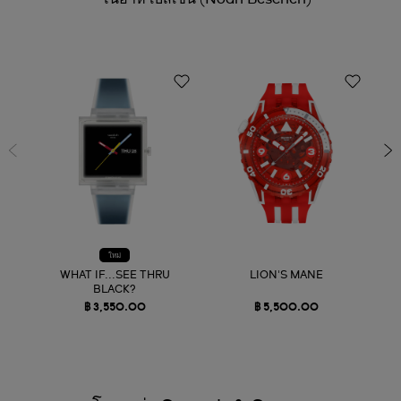
ใหม่
WHAT IF...SEE THRU
LION'S MANE
BLACK?
฿ 3,550.00
฿ 5,500.00