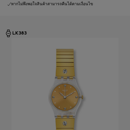
หากไม่พึงพอใจสินค้าสามารถคืนได้ตามเงื่อนไข
LK383