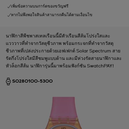
เพิ่มข้อความบนการ์ดของขวัญฟรี
หากไม่พึงพอใจสินค้าสามารถคืนได้ตามเงื่อนไข
นาฬิกาสีพีชพาสเทลเรือนนี้มีตัวเรือนสีส้มโปร่งใสและ
แวววาวที่ทำจากวัสดุชีวภาพ พร้อมกระจกที่ทำจากวัสดุ
ชีวภาพที่เปล่งประกายด้วยเอฟเฟกต์ Solar Spectrum สาย
รัดกึ่งโปร่งใสมีสีชมพูแบบด้าน และมีห่วงรัดสายนาฬิกาและ
หัวล็อกสีส้ม นาฬิการุ่นนี้มาพร้อมฟังก์ชัน SwatchPAY!
SO28O100-5300