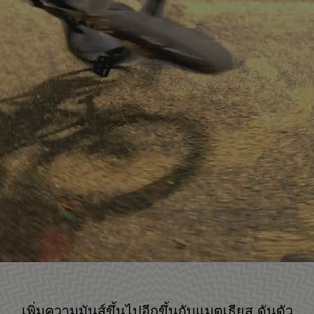
เพิ่มความมันส์ขึ้นไปอีกขึ้นกับแมตเธียส ดันดัว