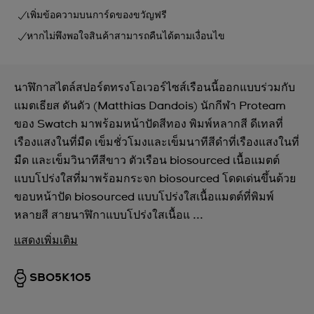
เพิ่มข้อความบนการ์ดของขวัญฟรี
หากไม่พึงพอใจสินค้าสามารถคืนได้ตามเงื่อนไข
นาฬิกาสไตล์สปอร์ตทรงโอเวอร์ไซส์เรือนนี้ออกแบบร่วมกับ
แมตเธียส ดันดัว (Matthias Dandois) นักกีฬา Proteam
ของ Swatch มาพร้อมหน้าปัดสีทอง พิมพ์หลากสี ดีเทลที่
เรืองแสงในที่มืด เข็มชั่วโมงและเข็มนาทีสีดำที่เรืองแสงในที่
มืด และเข็มวินาทีสีขาว ตัวเรือน biosourced เนื้อแมตต์
แบบโปร่งใสที่มาพร้อมกระจก biosourced โดดเด่นขึ้นด้วย
ขอบหน้าปัด biosourced แบบโปร่งใสเนื้อแมตต์ที่พิมพ์
หลายสี สายนาฬิกาแบบโปร่งใสเนื้อแ ...
แสดงเพิ่มเติม
SB05K105