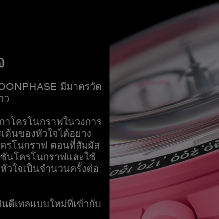
จ
MOONPHASE มีมาตรวัด
ขาว
าฬิกาโครโนกราฟในวงการ
ารเต้นของหัวใจได้อย่าง
นโครโนกราฟ ตอนที่สัมผัส
งก์ชันโครโนกราฟและใช้
หัวใจเป็นจำนวนครั้งต่อ
ป็นดีเทลแบบใหม่ที่เข้ากับ