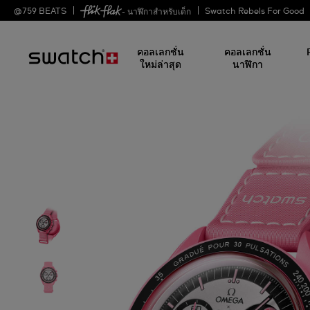
@
759
BEATS
Swatch Rebels For Good
- นาฬิกาสำหรับเด็ก
คอลเลกชั่น
คอลเลกชั่น
ใหม่ล่าสุด
นาฬิกา