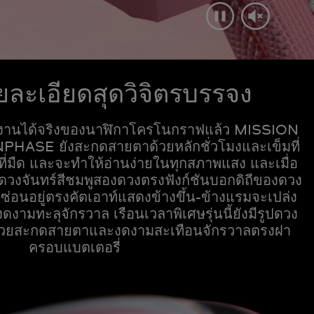
ยละเอียดสุดวิจิตรบรรจง
้งานได้จริงของนาฬิกาโครโนกราฟแล้ว MISSION
SE ยังสะกดสายตาด้วยหลักชั่วโมงและเข็มที่
ี่มืด และจะทำให้อ่านง่ายในทุกสภาพแสง และเมื่อ
นดวงจันทร์สีชมพูสองดวงตรงฟังก์ชันบอกดิถีของดวง
่ซ่อนอยู่ตรงคัตเอาท์แสดงข้างขึ้น-ข้างแรมจะเปล่ง
งดงามทะลุจักรวาล เรือนเวลาพิเศษรุ่นนี้ยังมีรูปดวง
ูที่สวยสะกดสายตาและงดงามสะเทือนจักรวาลตรงฝา
ครอบแบตเตอรี่