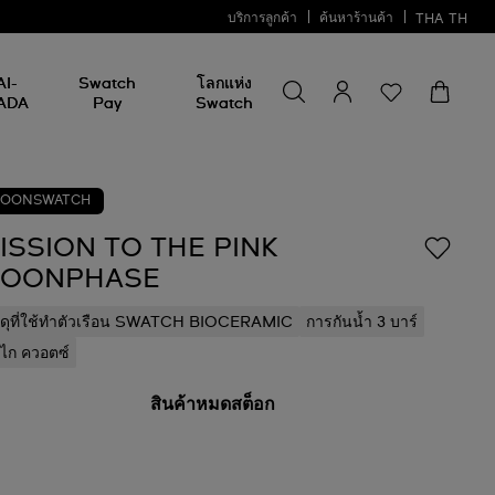
บริการลูกค้า
ค้นหาร้านค้า
THA
TH
ค้นหาบางสิ่ง
ค้นหา
AI-
Swatch
โลกแห่ง
บาง
ADA
Pay
Swatch
สิ่ง
OONSWATCH
ISSION TO THE PINK
OONPHASE
สดุที่ใช้ทำตัวเรือน SWATCH BIOCERAMIC
การกันน้ำ 3 บาร์
ไก ควอตซ์
สินค้าหมดสต็อก