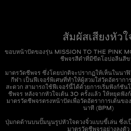
สัมผัสเสียงหัวใ
ขอบหน้าปัดของรุ่น MISSION TO THE PINK 
ชีพจรสีดำที่มีขีดโอปอลีนสี
มาตรวัดชีพจร ซึ่งโดยปกติจะปรากฏให้เห็นในน
กีฬา เป็นฟีเจอร์พิเศษที่ทำให้ผู้สวมใส่วัดอัตราก
สะดวก สามารถใช้ฟีเจอร์นี้ได้ด้วยการเริ่มฟังก์ชั
ชีพจร หลังจากหัวใจเต้น 30 ครั้งแล้ว ให้หยุดฟั
มาตรวัดชีพจรตรงหน้าปัดเพื่อวัดอัตราการเต้นของ
นาที (BPM)
ปุ่มกดด้านบนปั๊มนูนรูปหัวใจดวงจิ๋วแบบขี้เล่น ซึ่งเ
มาตรวัดชีพจรอย่างลงตัว