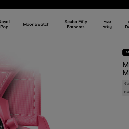
Royal
Scuba Fifty
ของ
MoonSwatch
Pop
Fathoms
ขวัญ
D
M
M
M
วั
กล