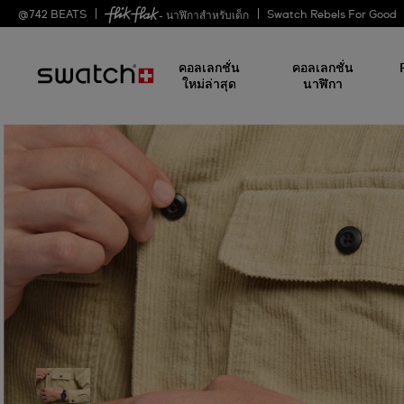
@
742
BEATS
Swatch Rebels For Good
- นาฬิกาสำหรับเด็ก
คอลเลกชั่น
คอลเลกชั่น
ใหม่ล่าสุด
นาฬิกา