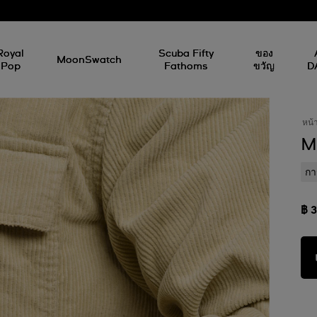
Royal
Scuba Fifty
ของ
MoonSwatch
Pop
Fathoms
ขวัญ
D
หน้
M
กา
฿ 