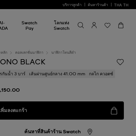
บริการลูกค้า
ค้นหาร้านค้า
THA
TH
ค้นหาบางสิ่ง
ค้นหา
AI-
Swatch
โลกแห่ง
บาง
ADA
Pay
Swatch
สิ่ง
าหลัก
คอลเลกชั่นนาฬิกา
นาฬิกาโทนสีดำ
ONO BLACK
รกันน้ำ 3 บาร์
เส้นผ่านศูนย์กลาง 41.00 mm
กลไก ควอตซ์
3,150.00
เพิ่มลงตะกร้า
ค้นหาที่สินค้าร้าน Swatch