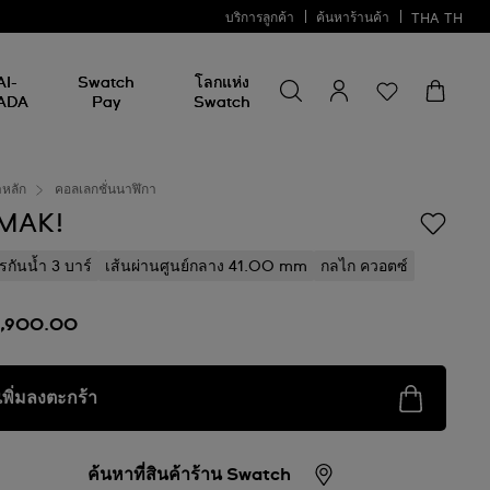
บริการลูกค้า
ค้นหาร้านค้า
THA
TH
ค้นหาบางสิ่ง
ค้นหา
AI-
Swatch
โลกแห่ง
บาง
ADA
Pay
Swatch
สิ่ง
าหลัก
คอลเลกชั่นนาฬิกา
MAK!
รกันน้ำ 3 บาร์
เส้นผ่านศูนย์กลาง 41.00 mm
กลไก ควอตซ์
3,900.00
เพิ่มลงตะกร้า
ค้นหาที่สินค้าร้าน Swatch