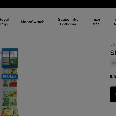
Royal
Scuba Fifty
ของ
MoonSwatch
Pop
Fathoms
ขวัญ
D
หน้
S
กา
฿ 