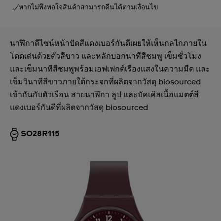
หากไม่พึงพอใจสินค้าสามารถคืนได้ตามเงื่อนไข
นาฬิกาดีไซน์หน้าปัดสีแดงเบอร์กันดีเผยให้เห็นกลไกภายใน
โดดเด่นด้วยตัวสีขาว และหลักบอกนาทีสีชมพู เข็มชั่วโมง
และเข็มนาทีสีชมพูพร้อมเอฟเฟกต์เรืองแสงในความมืด และ
เข็มวินาทีสีขาวภายใต้กระจกที่ผลิตจากวัสดุ biosourced
เข้ากันกับตัวเรือน สายนาฬิกา ลูป และบัคเคิลเนื้อแมตต์สี
แดงเบอร์กันดีที่ผลิตจากวัสดุ biosourced
SO28R115