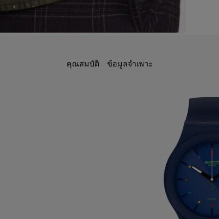
คุณสมบัติ
ข้อมูลจำเพาะ