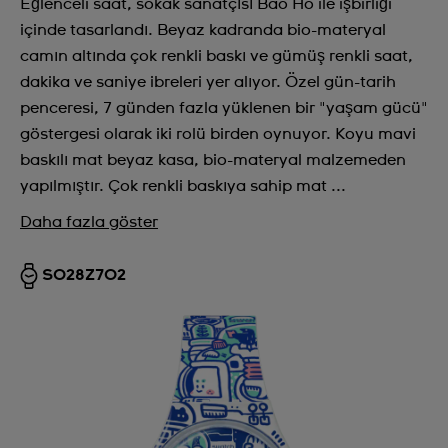
Eğlenceli saat, sokak sanatçısı Bao Ho ile işbirliği
içinde tasarlandı. Beyaz kadranda bio-materyal
camın altında çok renkli baskı ve gümüş renkli saat,
dakika ve saniye ibreleri yer alıyor. Özel gün-tarih
penceresi, 7 günden fazla yüklenen bir "yaşam gücü"
göstergesi olarak iki rolü birden oynuyor. Koyu mavi
baskılı mat beyaz kasa, bio-materyal malzemeden
yapılmıştır. Çok renkli baskıya sahip mat ...
Daha fazla göster
SO28Z702