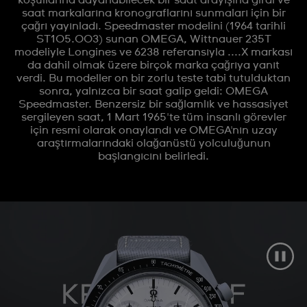
koşullarına dayanabilecek bir saat arayışına girdi ve
saat markalarına kronograflarını sunmaları için bir
çağrı yayınladı. Speedmaster modelini (1964 tarihli
ST105.003) sunan OMEGA, Wittnauer 235T
modeliyle Longines ve 6238 referansıyla ....X markası
da dahil olmak üzere birçok marka çağrıya yanıt
verdi. Bu modeller on bir zorlu teste tabi tutulduktan
sonra, yalnızca bir saat galip geldi: OMEGA
Speedmaster. Benzersiz bir sağlamlık ve hassasiyet
sergileyen saat, 1 Mart 1965'te tüm insanlı görevler
için resmi olarak onaylandı ve OMEGA'nın uzay
araştırmalarındaki olağanüstü yolculuğunun
başlangıcını belirledi.