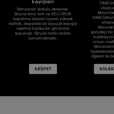
kayışları
OMEGA i
oluştu
Benzersiz dokulu desenler,
MoonSwa
Bioceramic brit ve VELCRO®
OMEGA'nın A
kapatma sistemi içeren yüksek
efsan
kaliteli, dayanıklı bir kauçuk kayışla
Moonwat
saatine harika bir görünüm
gerçekçi bi
kazandır. Birçok farklı renkte
koleksiyo
sunulmaktadır.
unsur, nadi
Biocerami
Speedmaste
öğeleri ile b
KEŞFET
KOLEK