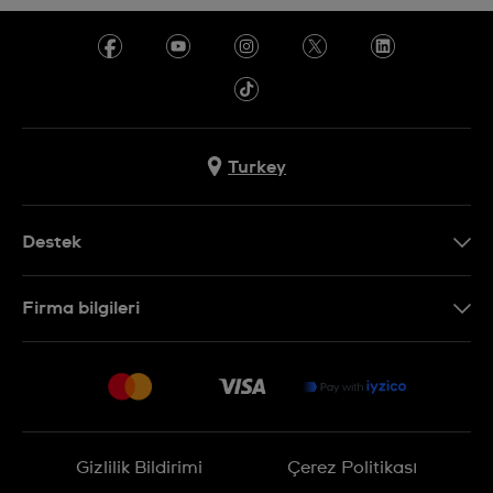
Turkey
Destek
Bizimle İletişime Geçin
Firma bilgileri
SSS
Sitemap
Teslimat
İade Politikası
İşlem Rehberi
Gizlilik Bildirimi
Çerez Politikası
Online cayma talebinizle ilgili