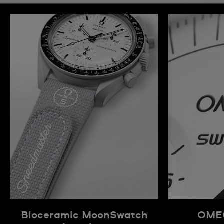
Bioceramic MoonSwatch
OMEG