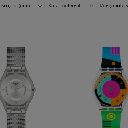
asa çapı (mm)
Kasa materyali
Kayış matery