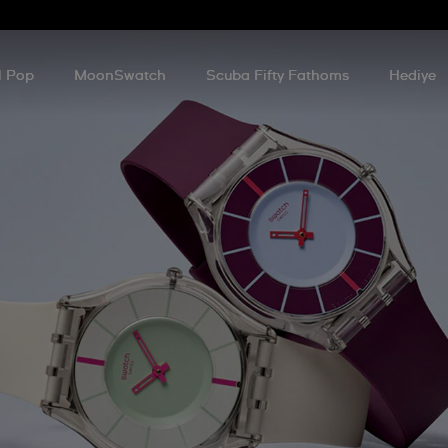
l Pop
MoonSwatch
Scuba Fifty Fathoms
Hediye