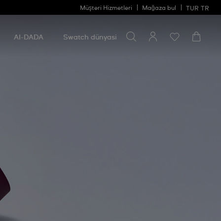
Müşteri Hizmetleri
Mağaza bul
TUR
TR
Bir şey ara
Bir
şey
AI-DADA
Swatch dünyasi
ara