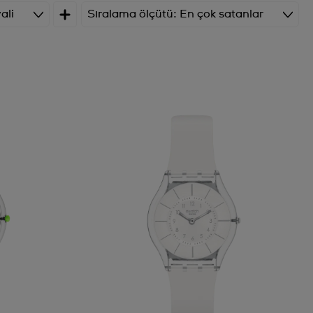
ali
Sıralama ölçütü
En çok satanlar