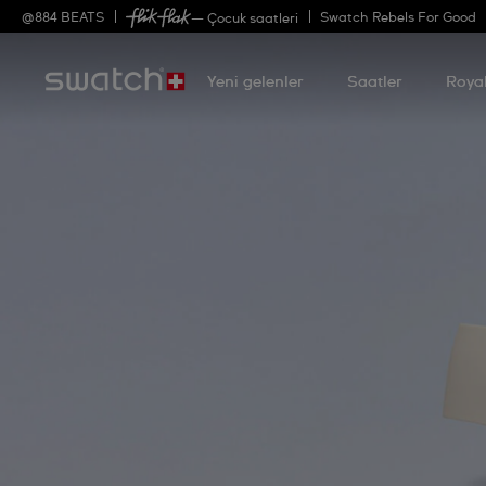
@
884
BEATS
Swatch Rebels For Good
— Çocuk saatleri
Yeni gelenler
Saatler
Roya