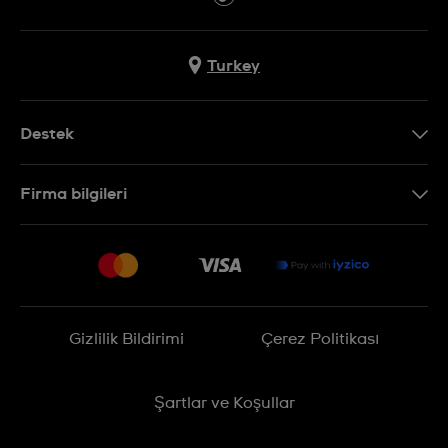
Turkey
Destek
Bizimle İletişime Geçin
Firma bilgileri
SSS
Sitemap
Teslimat
İade Politikası
İşlem Rehberi
Gizlilik Bildirimi
Çerez Politikası
Online cayma talebinizle ilgili
Şartlar ve Koşullar