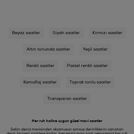
Beyaz saatler
Siyah saatler
Kırmızı saatler
Altın tonunda saatler
Yeşil saatler
Renkli saatler
Pastel renkli saatler
Kamuflaj saatler
Toprak tonlu saatler
Transparan saatler
Her ruh haline uygun güzel mavi saatler
Sakin deniz mavisinden okyanusun sonsuz derinliklerini yansıtan
derin lacivert saatlere kadar, benzersiz mavi saat yelpazemiz her ruh