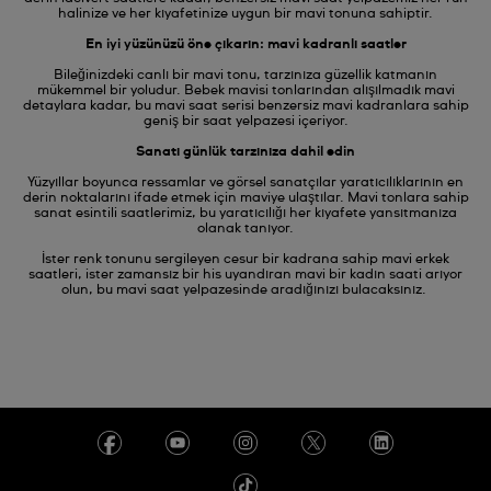
halinize ve her kıyafetinize uygun bir mavi tonuna sahiptir.
En iyi yüzünüzü öne çıkarın: mavi kadranlı saatler
Bileğinizdeki canlı bir mavi tonu, tarzınıza güzellik katmanın
mükemmel bir yoludur. Bebek mavisi tonlarından alışılmadık mavi
detaylara kadar, bu mavi saat serisi benzersiz mavi kadranlara sahip
geniş bir saat yelpazesi içeriyor.
Sanatı günlük tarzınıza dahil edin
Yüzyıllar boyunca ressamlar ve görsel sanatçılar yaratıcılıklarının en
derin noktalarını ifade etmek için maviye ulaştılar. Mavi tonlara sahip
sanat esintili saatlerimiz, bu yaratıcılığı her kıyafete yansıtmanıza
olanak tanıyor.
İster renk tonunu sergileyen cesur bir kadrana sahip mavi erkek
saatleri, ister zamansız bir his uyandıran mavi bir kadın saati arıyor
olun, bu mavi saat yelpazesinde aradığınızı bulacaksınız.