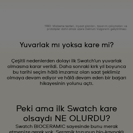
1980: Malzeme testleri, inşaat planları, tasarım çalışmaları ve
prototipler dahil olmak üzere Delirium Vulgare'in geliştirilmesi.
Yuvarlak mı yoksa kare mi?
Çeşitli nedenlerden dolayı ilk Swatch’un yuvarlak
olmasına karar verildi. Daha sonraki kırk yıl boyunca
bu tarihi seçim hâlâ imzamız olan saat şeklimiz
olmaya devam ediyor ve hâlâ devam eden bir başarı
hikayesinin yolunu açtı.
Peki ama ilk Swatch kare
olsaydı NE OLURDU?
Swatch BIOCERAMIC sayesinde bunu merak
etmenize gerek yok. Seramik tozunun bio-kaynaklı