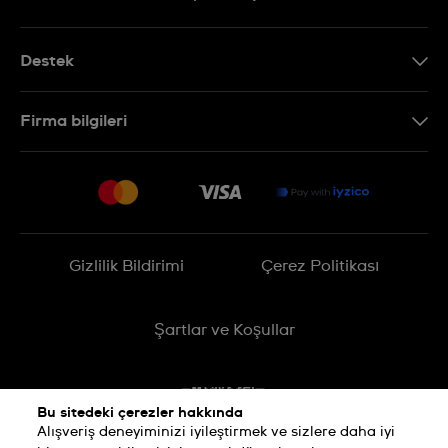
Destek
Bizimle İletişime Geçin
Firma bilgileri
SSS
Sitemap
Teslimat
İade Politikası
İşlem Rehberi
Gizlilik Bildirimi
Çerez Politikası
Online cayma talebinizle ilgili
Şartlar ve Koşullar
Bu sitedeki çerezler hakkında
Alışveriş deneyiminizi iyileştirmek ve sizlere daha iyi