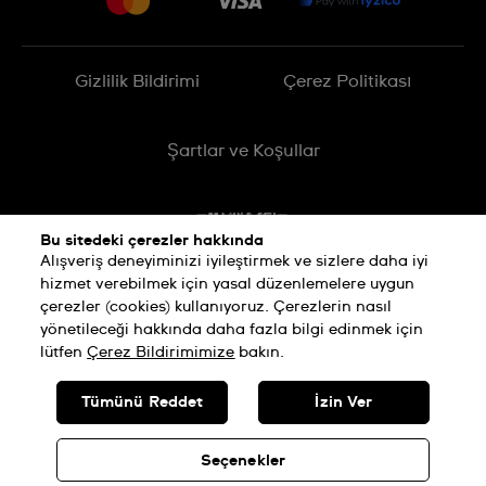
İade Politikası
İşlem Rehberi
Gizlilik Bildirimi
Çerez Politikası
Online cayma talebinizle ilgili
Şartlar ve Koşullar
Bu sitedeki çerezler hakkında
Alışveriş deneyiminizi iyileştirmek ve sizlere daha iyi
hizmet verebilmek için yasal düzenlemelere uygun
çerezler (cookies) kullanıyoruz. Çerezlerin nasıl
yönetileceği hakkında daha fazla bilgi edinmek için
lütfen
Çerez Bildirimimize
bakın.
SWISS MADE
Tümünü Reddet
İzin Ver
© SWATCH AG 2026. TÜM HAKLARI SAKLIDIR: SWISS WATCHES
Seçenekler