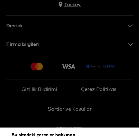
Turkey
Destek
Bizimle İletişime Geçin
Firma bilgileri
SSS
Sitemap
Teslimat
İade Politikası
İşlem Rehberi
Gizlilik Bildirimi
Çerez Politikası
Online cayma talebinizle ilgili
Şartlar ve Koşullar
Bu sitedeki çerezler hakkında