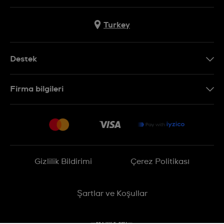
Turkey
Destek
Bizimle İletişime Geçin
Firma bilgileri
SSS
Sitemap
Teslimat
İade Politikası
İşlem Rehberi
Gizlilik Bildirimi
Çerez Politikası
Online cayma talebinizle ilgili
Şartlar ve Koşullar