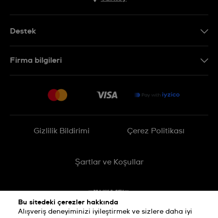
Destek
Bizimle İletişime Geçin
Firma bilgileri
SSS
Sitemap
Teslimat
İade Politikası
İşlem Rehberi
Gizlilik Bildirimi
Çerez Politikası
Online cayma talebinizle ilgili
Şartlar ve Koşullar
Bu sitedeki çerezler hakkında
Alışveriş deneyiminizi iyileştirmek ve sizlere daha iyi