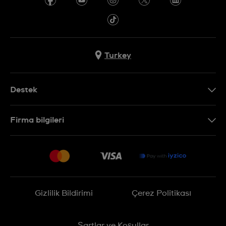
Turkey
Destek
Bizimle İletişime Geçin
Firma bilgileri
SSS
Sitemap
Teslimat
İade Politikası
İşlem Rehberi
Gizlilik Bildirimi
Çerez Politikası
Online cayma talebinizle ilgili
Şartlar ve Koşullar