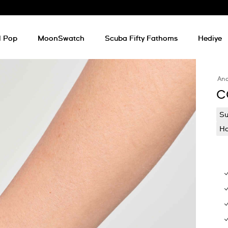
l Pop
MoonSwatch
Scuba Fifty Fathoms
Hediye
An
C
Su
Ha