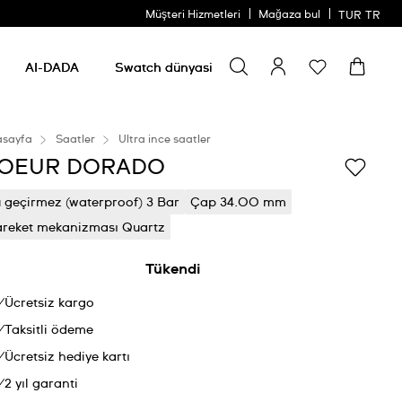
Müşteri Hizmetleri
Mağaza bul
TUR
TR
Bir şey ara
Bir
şey
AI-DADA
Swatch dünyasi
ara
asayfa
Saatler
Ultra ince saatler
OEUR DORADO
 geçirmez (waterproof) 3 Bar
Çap 34.00 mm
reket mekanizması Quartz
Tükendi
Ücretsiz kargo
Taksitli ödeme
Ücretsiz hediye kartı
2 yıl garanti