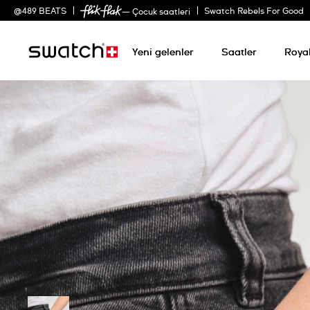
@
489
BEATS
Swatch Rebels For Good
— Çocuk saatleri
Yeni gelenler
Saatler
Roya