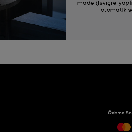
made (İsviçre yapı
otomatik s
Ödeme Seç
i