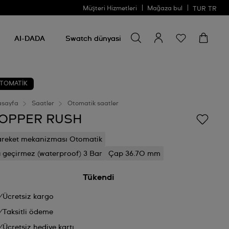
Müşteri Hizmetleri
Mağaza bul
TUR
TR
Bir şey ara
Bir
şey
AI-DADA
Swatch dünyasi
ara
TOMATİK
asayfa
Saatler
Otomatik saatler
OPPER RUSH
reket mekanizması Otomatik
 geçirmez (waterproof) 3 Bar
Çap 36.70 mm
Tükendi
Ücretsiz kargo
Taksitli ödeme
Ücretsiz hediye kartı