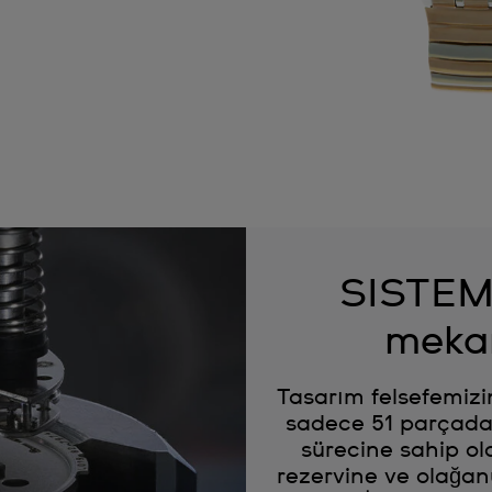
SISTEM5
meka
Tasarım felsefemiz
sadece 51 parçada
sürecine sahip o
rezervine ve olağanü