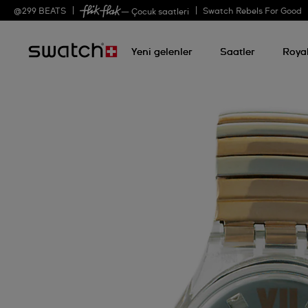
@
299
BEATS
Swatch Rebels For Good
— Çocuk saatleri
Yeni gelenler
Saatler
Roya