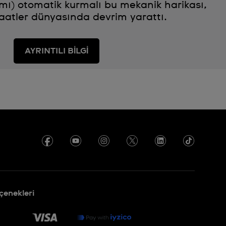
mı) otomatik kurmalı bu mekanik harikası,
aatler dünyasında devrim yarattı.
AYRINTILI BİLGİ
enekleri