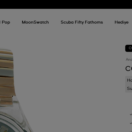
l Pop
MoonSwatch
Scuba Fifty Fathoms
Hediye
O
An
C
Ha
Su