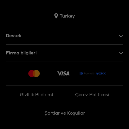
Turkey
Destek
Bizimle İletişime Geçin
Firma bilgileri
SSS
Sitemap
Teslimat
İade Politikası
İşlem Rehberi
Gizlilik Bildirimi
Çerez Politikası
Online cayma talebinizle ilgili
Şartlar ve Koşullar