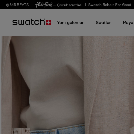
@
845
BEATS
Swatch Rebels For Good
— Çocuk saatleri
Yeni gelenler
Saatler
Roya