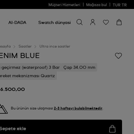
Müşteri Hizmetleri
Mağaza bul
TUR
TR
Bir şey ara
Bir
şey
AI-DADA
Swatch dünyasi
ara
asayfa
Saatler
Ultra ince saatler
ENIM BLUE
 geçirmez (waterproof) 3 Bar
Çap 34.00 mm
reket mekanizması Quartz
 6.500,00
Bu ürünün size ulaşması
2-3 haftayı bulabilmektedir
.
Sepete ekle