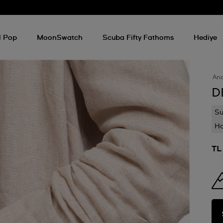
l Pop
MoonSwatch
Scuba Fifty Fathoms
Hediye
An
D
Su
Ha
TL