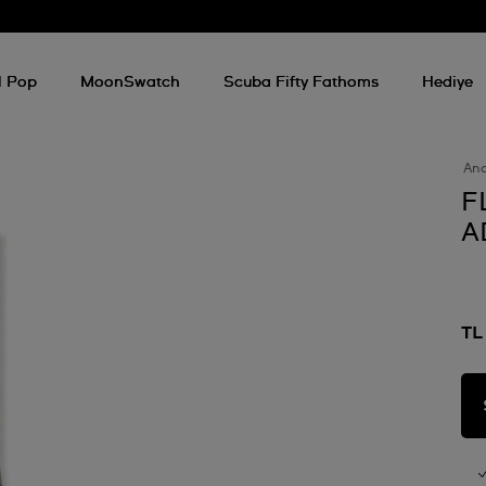
l Pop
MoonSwatch
Scuba Fifty Fathoms
Hediye
An
F
A
TL