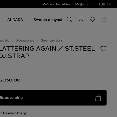
Müşteri Hizmetleri
Mağaza bul
TUR
TR
Bir şey ara
Bir
şey
AI-DADA
Swatch dünyasi
ara
asayfa
Accessories
Saat kayışları
LATTERING AGAIN / ST.STEEL
DJ.STRAP
 2.350,00
Sepete ekle
Ücretsiz kargo