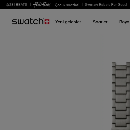
@
281
BEATS
Swatch Rebels For Good
— Çocuk saatleri
Yeni gelenler
Saatler
Roya