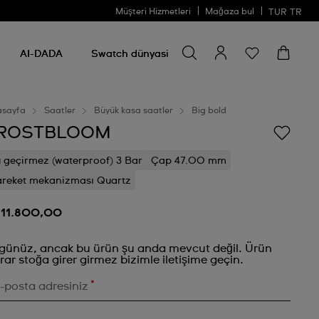
Müşteri Hizmetleri
Mağaza bul
TUR
TR
Bir şey ara
Bir
şey
AI-DADA
Swatch dünyasi
ara
asayfa
Saatler
Büyük kasa saatler
Big bold
ROSTBLOOM
 geçirmez (waterproof) 3 Bar
Çap 47.00 mm
reket mekanizması Quartz
 11.800,00
günüz, ancak bu ürün şu anda mevcut değil. Ürün
rar stoğa girer girmez bizimle iletişime geçin.
*
-posta adresiniz