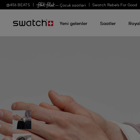
@
456
BEATS
Swatch Rebels For Good
— Çocuk saatleri
Yeni gelenler
Saatler
Roya