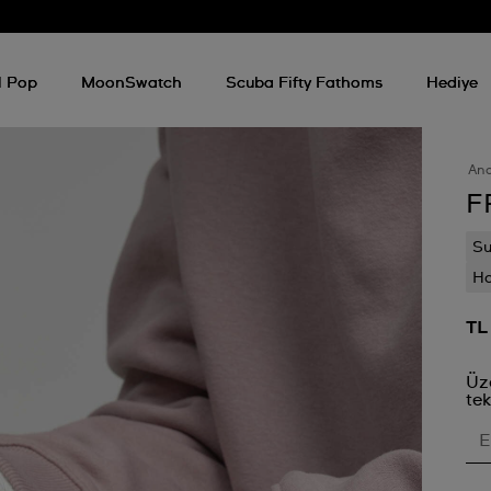
l Pop
MoonSwatch
Scuba Fifty Fathoms
Hediye
An
F
Su
Ha
TL
Üz
tek
E