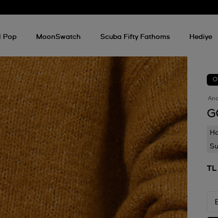
l Pop
MoonSwatch
Scuba Fifty Fathoms
Hediye
O
An
G
Ha
Su
TL