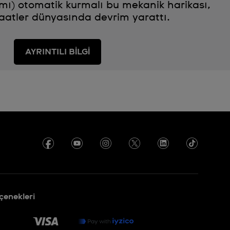
mı) otomatik kurmalı bu mekanik harikası,
aatler dünyasında devrim yarattı.
AYRINTILI BİLGİ
enekleri