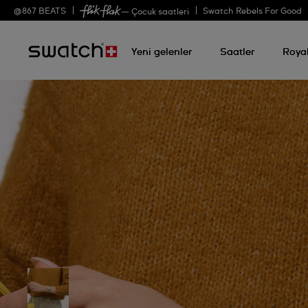
@
867
BEATS
Swatch Rebels For Good
— Çocuk saatleri
Yeni gelenler
Saatler
Roya