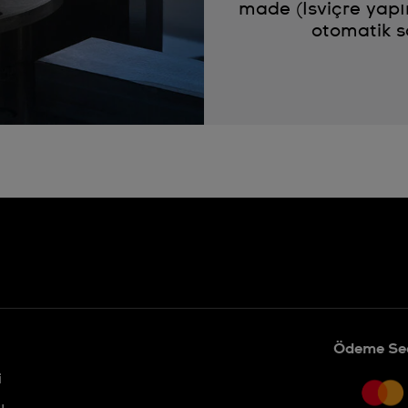
made (İsviçre yapı
otomatik s
Ödeme Seç
i