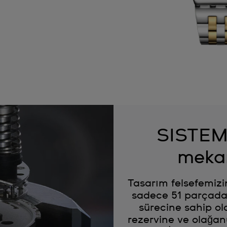
SISTEM5
meka
Tasarım felsefemiz
sadece 51 parçada
sürecine sahip o
rezervine ve olağanü