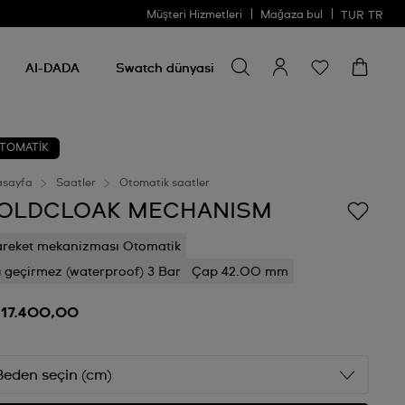
Müşteri Hizmetleri
Mağaza bul
TUR
TR
Bir şey ara
Bir
şey
AI-DADA
Swatch dünyasi
ara
TOMATİK
asayfa
Saatler
Otomatik saatler
OLDCLOAK MECHANISM
reket mekanizması Otomatik
 geçirmez (waterproof) 3 Bar
Çap 42.00 mm
 17.400,00
Beden seçin (cm)