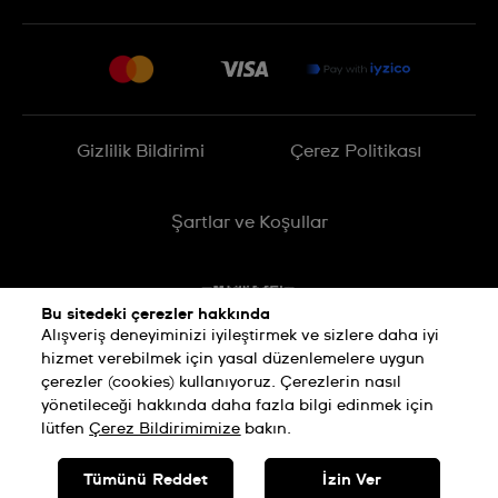
SSS
Sitemap
Teslimat
İade Politikası
İşlem Rehberi
Gizlilik Bildirimi
Çerez Politikası
Online cayma talebinizle ilgili
Şartlar ve Koşullar
Bu sitedeki çerezler hakkında
Alışveriş deneyiminizi iyileştirmek ve sizlere daha iyi
hizmet verebilmek için yasal düzenlemelere uygun
çerezler (cookies) kullanıyoruz. Çerezlerin nasıl
yönetileceği hakkında daha fazla bilgi edinmek için
lütfen
Çerez Bildirimimize
bakın.
SWISS MADE
Tümünü Reddet
İzin Ver