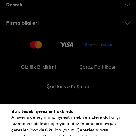
Destek
Bizimle İletişime Geçin
Firma bilgileri
SSS
Sitemap
Teslimat
İade Politikası
İşlem Rehberi
Gizlilik Bildirimi
Çerez Politikası
Online cayma talebinizle ilgili
Şartlar ve Koşullar
Bu sitedeki çerezler hakkında
Alışveriş deneyiminizi iyileştirmek ve sizlere daha iyi
hizmet verebilmek için yasal düzenlemelere uygun
çerezler (cookies) kullanıyoruz. Çerezlerin nasıl