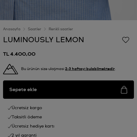
Anasayfa
Saatler
Renkli saatler
LUMINOUSLY LEMON
TL 4.400,00
Bu ürünün size ulaşması
2-3 haftayı bulabilmektedir
.
Sepete ekle
Ücretsiz kargo
Taksitli ödeme
Ücretsiz hediye kartı
2 yıl garanti