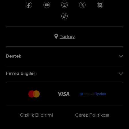
Turkey
Destek
Bizimle İletişime Geçin
Firma bilgileri
SSS
Sitemap
Teslimat
İade Politikası
İşlem Rehberi
Gizlilik Bildirimi
Çerez Politikası
Online cayma talebinizle ilgili