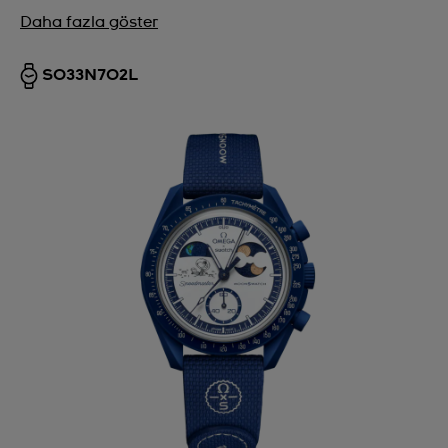
Daha fazla göster
SO33N702L