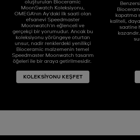
oluşturulan Bioceramic
Benzersi
MoonSwatch Koleksiyonu,
Bioceram
OMEGA'nın Ay'daki ilk saati olan
kapatma s
efsanevi Speedmaster
kaliteli, day
Moonwatch'ın eğlenceli ve
saatine 
gerçekçi bir yorumudur. Ancak bu
kazandır.
koleksiyonu yörüngeye oturtan
su
unsur, nadir renklerdeki yenilikçi
Bioceramic malzemenin temel
Speedmaster Moonwatch tasarım
öğeleri ile bir araya getirilmesidir.
KOLEKSİYONU KEŞFET