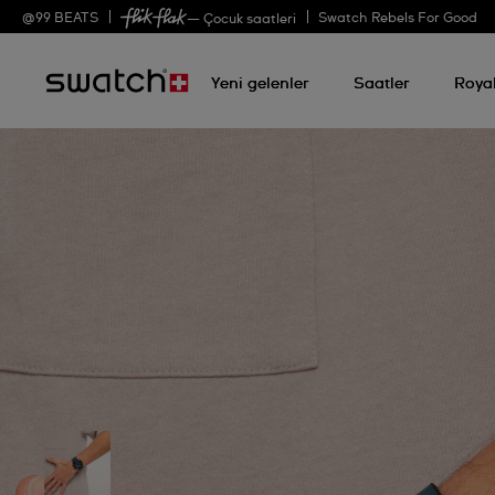
@
99
BEATS
Swatch Rebels For Good
— Çocuk saatleri
Yeni gelenler
Saatler
Roya