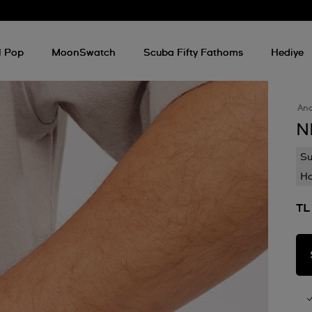
l Pop
MoonSwatch
Scuba Fifty Fathoms
Hediye
An
N
Su
Ha
TL