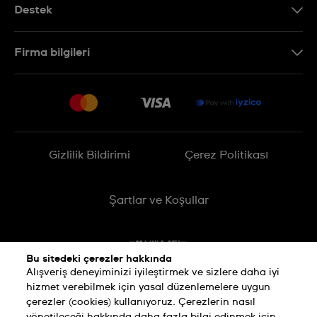
Destek
Bizimle İletişime Geçin
Firma bilgileri
SSS
Sitemap
Teslimat
İade Politikası
İşlem Rehberi
Gizlilik Bildirimi
Çerez Politikası
Online cayma talebinizle ilgili
Şartlar ve Koşullar
Bu sitedeki çerezler hakkında
Alışveriş deneyiminizi iyileştirmek ve sizlere daha iyi
hizmet verebilmek için yasal düzenlemelere uygun
çerezler (cookies) kullanıyoruz. Çerezlerin nasıl